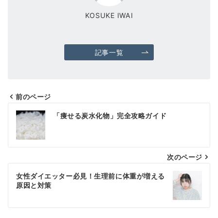
KOSUKE IWAI
記事一覧
前のページ
投
「痩せる炭水化物」完全攻略ガイド
稿
ナ
次のページ
ビ
ゲ
女性ダイエッター必見！生理前に体重が増える
原因と対策
ー
シ