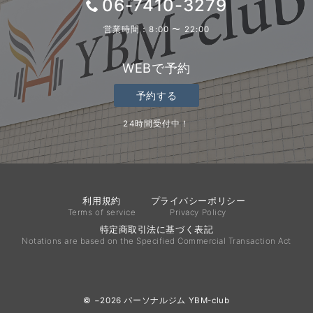
06-7410-3279
営業時間：8:00 〜 22:00
WEBで予約
予約する
24時間受付中！
利用規約
プライバシーポリシー
Terms of service
Privacy Policy
特定商取引法に基づく表記
Notations are based on the Specified Commercial Transaction Act
© −2026
パーソナルジム YBM-club