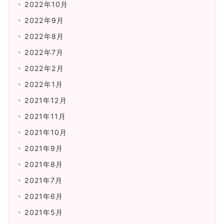
2022年10月
2022年9月
2022年8月
2022年7月
2022年2月
2022年1月
2021年12月
2021年11月
2021年10月
2021年9月
2021年8月
2021年7月
2021年6月
2021年5月