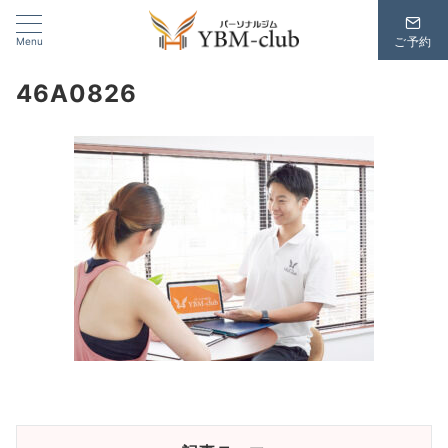
Menu
ご予約
46A0826