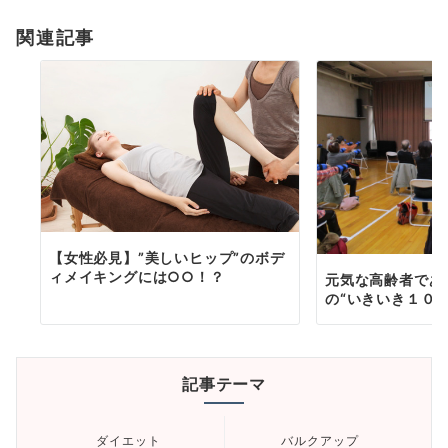
ゲ
ー
関連記事
シ
ョ
ン
【女性必見】”美しいヒップ”のボデ
ィメイキングには○○！？
元気な高齢者であ
の“いきいき１００
記事テーマ
ダイエット
バルクアップ