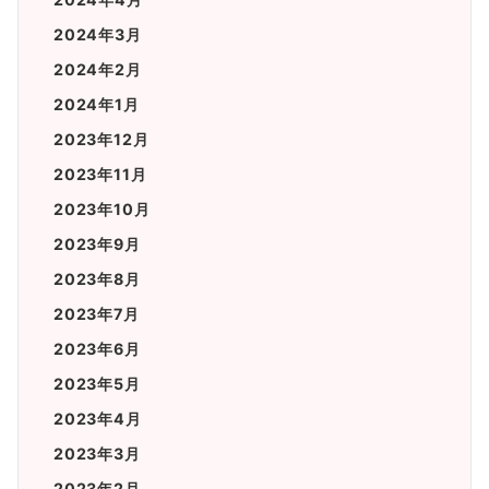
2024年3月
2024年2月
2024年1月
2023年12月
2023年11月
2023年10月
2023年9月
2023年8月
2023年7月
2023年6月
2023年5月
2023年4月
2023年3月
2023年2月