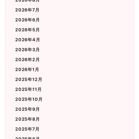
2026年7月
2026年6月
2026年5月
2026年4月
2026年3月
2026年2月
2026年1月
2025年12月
2025年11月
2025年10月
2025年9月
2025年8月
2025年7月
2025年6月