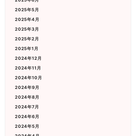
2025年5月
2025年4月
2025年3月
2025年2月
2025年1月
2024年12月
2024年11月
2024年10月
2024年9月
2024年8月
2024年7月
2024年6月
2024年5月
2024年4月