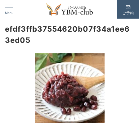
Menu
ご予約
efdf3ffb37554620b07f34a1ee6
3ed05