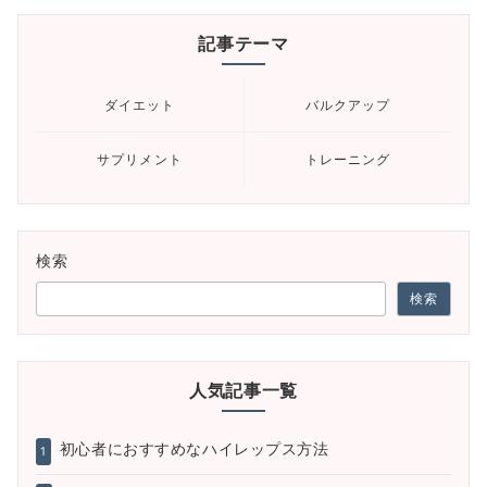
記事テーマ
ダイエット
バルクアップ
サプリメント
トレーニング
検索
検索
人気記事一覧
初心者におすすめなハイレップス方法
1