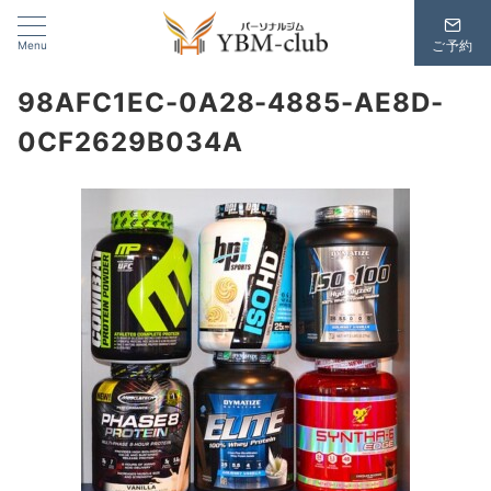
Menu
ご予約
98AFC1EC-0A28-4885-AE8D-
0CF2629B034A