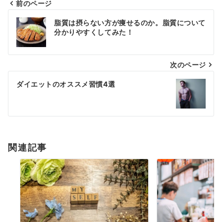
前のページ
投
脂質は摂らない方が痩せるのか。脂質について
稿
分かりやすくしてみた！
ナ
次のページ
ビ
ゲ
ダイエットのオススメ習慣4選
ー
シ
ョ
関連記事
ン