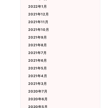
2022年1月
2021年12月
2021年11月
2021年10月
2021年9月
2021年8月
2021年7月
2021年6月
2021年5月
2021年4月
2021年3月
2020年7月
2020年6月
2020年5月