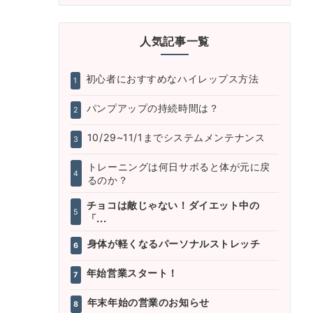
人気記事一覧
初心者におすすめなハイレップス方法
1
パンプアップの持続時間は？
2
10/29~11/1までシステムメンテナンス
3
トレーニングは何日サボると体が元に戻
4
るのか？
チョコは敵じゃない！ダイエット中の
5
「...
身体が軽くなるパーソナルストレッチ
6
年始営業スタート！
7
年末年始の営業のお知らせ
8