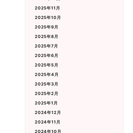
2025年11月
2025年10月
2025年9月
2025年8月
2025年7月
2025年6月
2025年5月
2025年4月
2025年3月
2025年2月
2025年1月
2024年12月
2024年11月
2024年10月