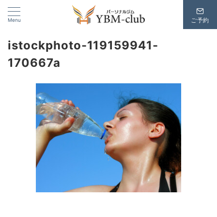
Menu
ご予約
istockphoto-119159941-
170667a