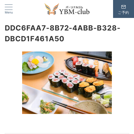
Menu
ご予約
DDC6FAA7-8B72-4ABB-B328-
DBCD1F461A50