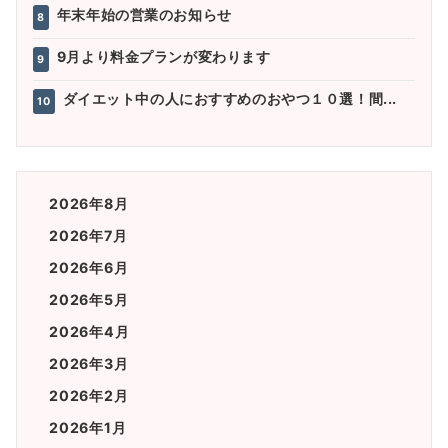
年末年始の営業のお知らせ
8
9月より料金プランが変わります
9
ダイエット中の人におすすめのおやつ１０選！間...
10
2026年8月
2026年7月
2026年6月
2026年5月
2026年4月
2026年3月
2026年2月
2026年1月