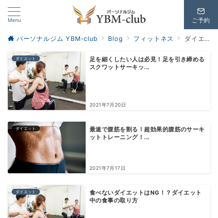
Menu
ご予約
パーソナルジム YBM-club
Blog
フィットネス
ダイエット
ダイエット
足を細くしたい人は必見！足を引き締める
スクワットサーキッ...
2021年7月20日
ダイエット
最速で腹筋を割る！超効果的腹筋のサーキ
ットトレーニング！...
2021年7月17日
ダイエット
食べないダイエットはNG！？ダイエット
中の食事の取り方