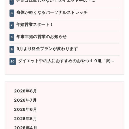
チョコは敵じゃない！ダイエット中の「...
5
身体が軽くなるパーソナルストレッチ
6
年始営業スタート！
7
年末年始の営業のお知らせ
8
9月より料金プランが変わります
9
ダイエット中の人におすすめのおやつ１０選！間...
10
2026年8月
2026年7月
2026年6月
2026年5月
2026年4月