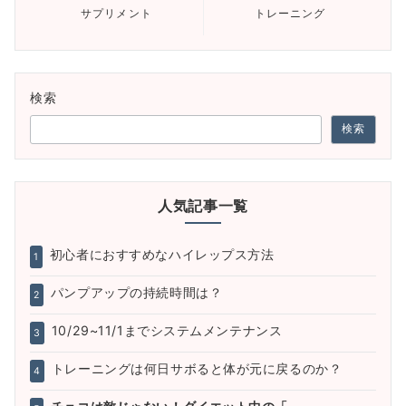
サプリメント
トレーニング
検索
検索
人気記事一覧
初心者におすすめなハイレップス方法
1
パンプアップの持続時間は？
2
10/29~11/1までシステムメンテナンス
3
トレーニングは何日サボると体が元に戻るのか？
4