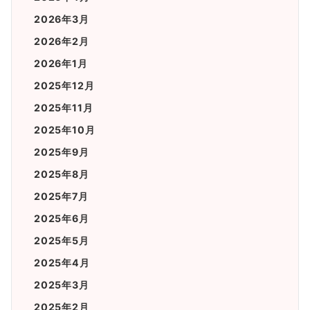
2026年3月
2026年2月
2026年1月
2025年12月
2025年11月
2025年10月
2025年9月
2025年8月
2025年7月
2025年6月
2025年5月
2025年4月
2025年3月
2025年2月