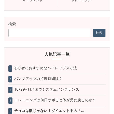
サプリメント
トレーニング
検索
検索
人気記事一覧
初心者におすすめなハイレップス方法
1
パンプアップの持続時間は？
2
10/29~11/1までシステムメンテナンス
3
トレーニングは何日サボると体が元に戻るのか？
4
チョコは敵じゃない！ダイエット中の「...
5