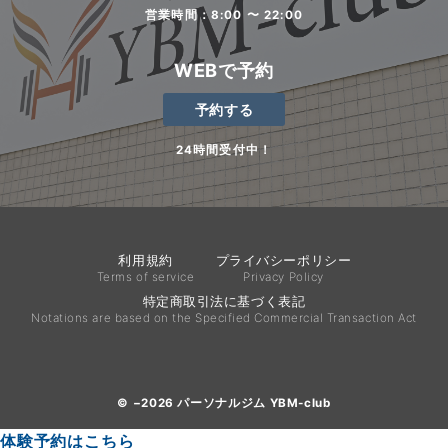
営業時間：8:00 〜 22:00
WEBで予約
予約する
24時間受付中！
利用規約
プライバシーポリシー
Terms of service
Privacy Policy
特定商取引法に基づく表記
Notations are based on the Specified Commercial Transaction Act
© −2026
パーソナルジム YBM-club
体験予約はこちら