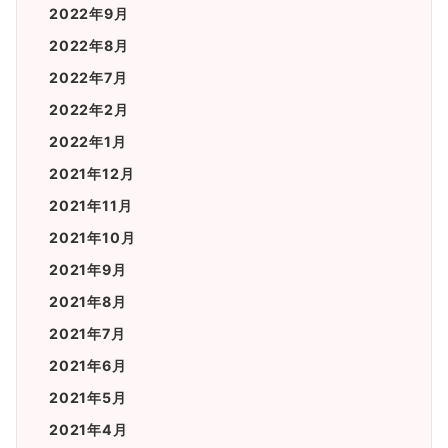
2022年9月
2022年8月
2022年7月
2022年2月
2022年1月
2021年12月
2021年11月
2021年10月
2021年9月
2021年8月
2021年7月
2021年6月
2021年5月
2021年4月