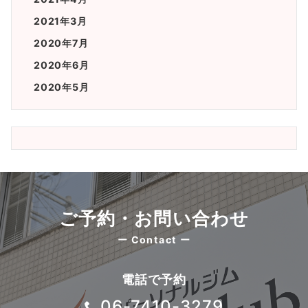
2021年3月
2020年7月
2020年6月
2020年5月
ご予約・お問い合わせ
ー Contact ー
電話で予約
06-7410-3279