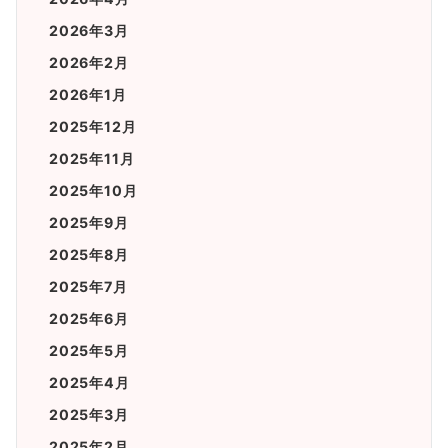
2026年3月
2026年2月
2026年1月
2025年12月
2025年11月
2025年10月
2025年9月
2025年8月
2025年7月
2025年6月
2025年5月
2025年4月
2025年3月
2025年2月