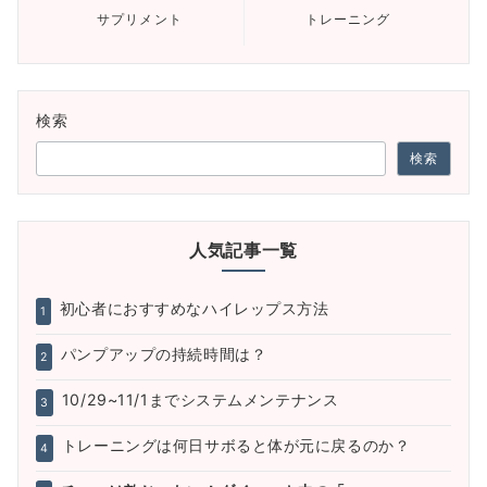
サプリメント
トレーニング
検索
検索
人気記事一覧
初心者におすすめなハイレップス方法
1
パンプアップの持続時間は？
2
10/29~11/1までシステムメンテナンス
3
トレーニングは何日サボると体が元に戻るのか？
4