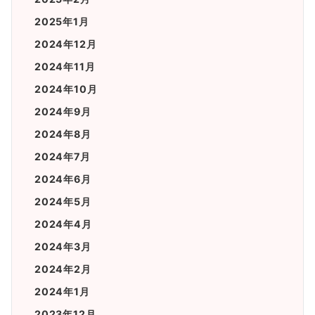
2025年1月
2024年12月
2024年11月
2024年10月
2024年9月
2024年8月
2024年7月
2024年6月
2024年5月
2024年4月
2024年3月
2024年2月
2024年1月
2023年12月