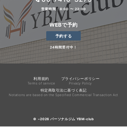
営業時間：8:00 〜 22:00
WEBで予約
予約する
24時間受付中！
利用規約
プライバシーポリシー
Terms of service
Privacy Policy
特定商取引法に基づく表記
Notations are based on the Specified Commercial Transaction Act
© −2026
パーソナルジム YBM-club