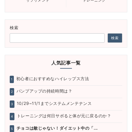
サプリメント
トレーニング
検索
検索
人気記事一覧
初心者におすすめなハイレップス方法
1
パンプアップの持続時間は？
2
10/29~11/1までシステムメンテナンス
3
トレーニングは何日サボると体が元に戻るのか？
4
チョコは敵じゃない！ダイエット中の「...
5