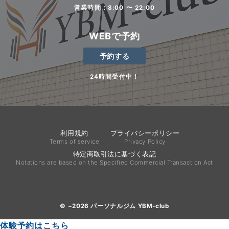
営業時間：8:00 〜 22:00
WEBで予約
予約する
24時間受付中！
利用規約
プライバシーポリシー
Terms of service
Privacy Policy
特定商取引法に基づく表記
Notations are based on the Specified Commercial Transaction Act
© −2026
パーソナルジム YBM-club
体験予約はこちら