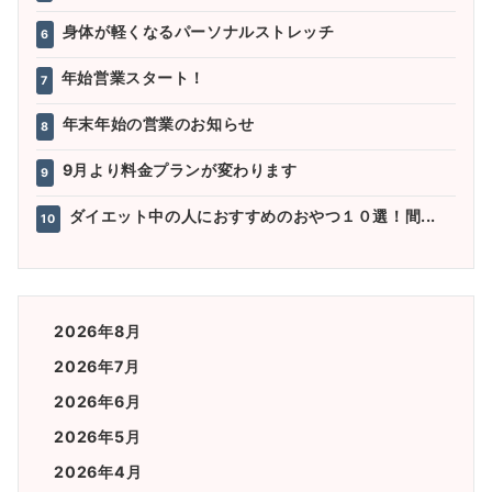
身体が軽くなるパーソナルストレッチ
6
年始営業スタート！
7
年末年始の営業のお知らせ
8
9月より料金プランが変わります
9
ダイエット中の人におすすめのおやつ１０選！間...
10
2026年8月
2026年7月
2026年6月
2026年5月
2026年4月