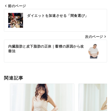
前のページ
投
ダイエットを加速させる「間食選び」
稿
ナ
次のページ
ビ
ゲ
内臓脂肪と皮下脂肪の正体｜蓄積の原因から改
善法
ー
シ
ョ
関連記事
ン