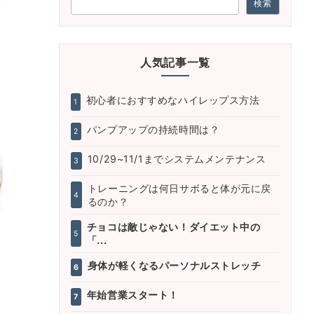
検索
人気記事一覧
初心者におすすめなハイレップス方法
1
パンプアップの持続時間は？
2
10/29~11/1までシステムメンテナンス
3
トレーニングは何日サボると体が元に戻
4
るのか？
チョコは敵じゃない！ダイエット中の
5
「...
身体が軽くなるパーソナルストレッチ
6
年始営業スタート！
7