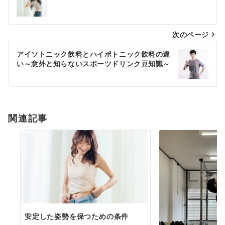
稿
ナ
次のページ
ビ
ゲ
アイソトニック飲料とハイポトニック飲料の違
い～意外と知らないスポーツドリンク豆知識～
ー
シ
ョ
関連記事
ン
安定した姿勢を保つための条件