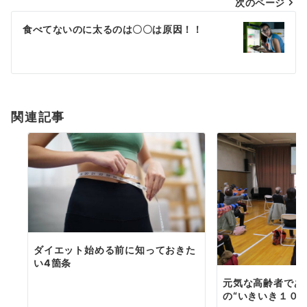
次のページ
ビ
ゲ
食べてないのに太るのは〇〇は原因！！
ー
シ
ョ
関連記事
ン
ダイエット始める前に知っておきた
い4箇条
元気な高齢者であ
の“いきいき１００