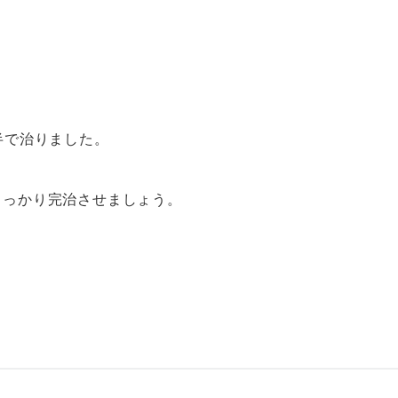
す。
半で治りました。
しっかり完治させましょう。