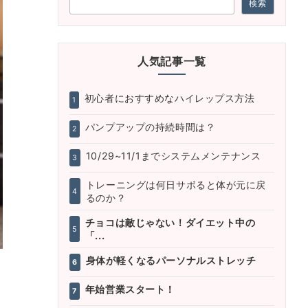
検索
人気記事一覧
初心者におすすめなハイレップス方法
1
パンプアップの持続時間は？
2
10/29~11/1までシステムメンテナンス
3
トレーニングは何日サボると体が元に戻
4
るのか？
チョコは敵じゃない！ダイエット中の
5
「...
身体が軽くなるパーソナルストレッチ
6
年始営業スタート！
7