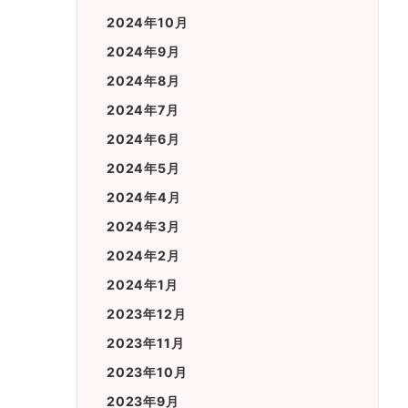
2024年10月
2024年9月
2024年8月
2024年7月
2024年6月
2024年5月
2024年4月
2024年3月
2024年2月
2024年1月
2023年12月
2023年11月
2023年10月
2023年9月