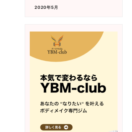
2020年5月