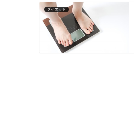
ダイエット