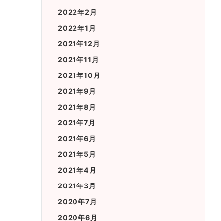
2022年2月
2022年1月
2021年12月
2021年11月
2021年10月
2021年9月
2021年8月
2021年7月
2021年6月
2021年5月
2021年4月
2021年3月
2020年7月
2020年6月