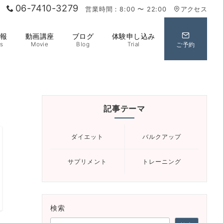
06-7410-3279
営業時間：8:00 〜 22:00
アクセス
情報
動画講座
ブログ
体験申し込み
s
Movie
Blog
Trial
ご予約
記事テーマ
ダイエット
バルクアップ
サプリメント
トレーニング
検索