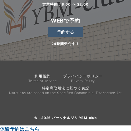
営業時間：8:00 〜 22:00
WEBで予約
予約する
24時間受付中！
利用規約
プライバシーポリシー
Terms of service
Privacy Policy
特定商取引法に基づく表記
Notations are based on the Specified Commercial Transaction Act
© −2026
パーソナルジム YBM-club
体験予約はこちら