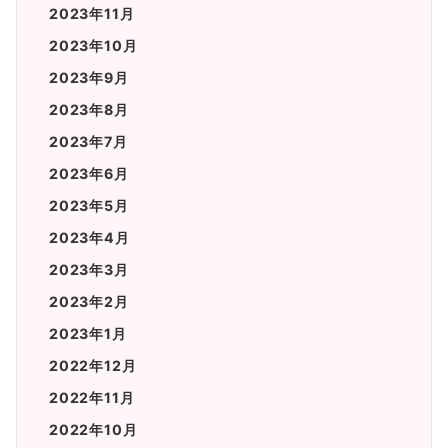
2023年11月
2023年10月
2023年9月
2023年8月
2023年7月
2023年6月
2023年5月
2023年4月
2023年3月
2023年2月
2023年1月
2022年12月
2022年11月
2022年10月