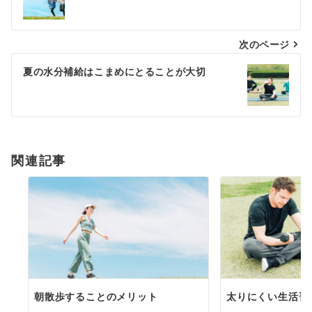
稿
ナ
次のページ
ビ
ゲ
夏の水分補給はこまめにとることが大切
ー
シ
ョ
関連記事
ン
朝散歩することのメリット
太りにくい生活習