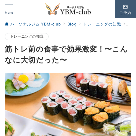
Menu
ご予約
パーソナルジム YBM-club
Blog
トレーニングの知識
筋
トレーニングの知識
筋トレ前の食事で効果激変！〜こん
なに大切だった〜