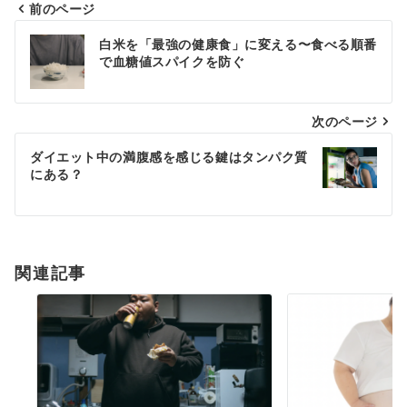
前のページ
投
白米を「最強の健康食」に変える〜食べる順番
稿
で血糖値スパイクを防ぐ
ナ
次のページ
ビ
ゲ
ダイエット中の満腹感を感じる鍵はタンパク質
にある？
ー
シ
ョ
関連記事
ン