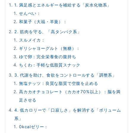
1. 満足感とエネルギーを補給する「炭水化物系」
せんべい：
和菓子（大福・羊羹）：
2. 筋肉を守る、「高タンパク系」
スルメイカ：
ギリシャヨーグルト（無糖）：
ゆで卵：完全栄養食の腹持ち
ちくわ：手軽な低脂質スナック
3. 代謝を助け、食欲をコントロールする「調整系」
無塩ナッツ：良質な脂質で空腹を止める
高カカオチョコレート（カカオ70%以上）：脳を満
足させる
4. 低カロリーで「口寂しさ」を解消する「ボリューム
系」
0kcalゼリー：