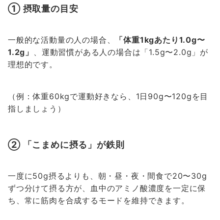
① 摂取量の目安
一般的な活動量の人の場合、
「体重1kgあたり1.0g〜
1.2g」
、運動習慣がある人の場合は「1.5g〜2.0g」が
理想的です。
（例：体重60kgで運動好きなら、1日90g〜120gを目
指しましょう）
② 「こまめに摂る」が鉄則
一度に50g摂るよりも、朝・昼・夜・間食で20〜30g
ずつ分けて摂る方が、血中のアミノ酸濃度を一定に保
ち、常に筋肉を合成するモードを維持できます。