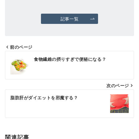
記事一覧
前のページ
投
食物繊維の摂りすぎで便秘になる？
稿
ナ
次のページ
ビ
ゲ
脂肪肝がダイエットを邪魔する？
ー
シ
ョ
関連記事